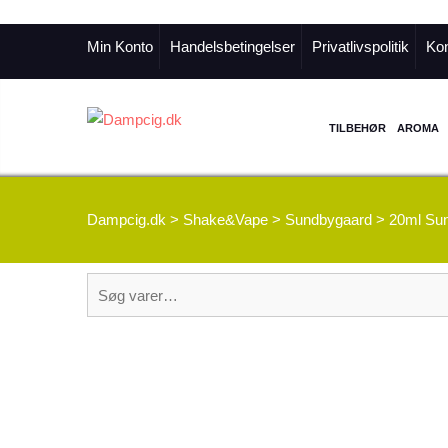
Min Konto
Handelsbetingelser
Privatlivspolitik
Kon
TILBEHØR
AROMA
Dampcig.dk
>
Shake&Vape
>
Sundbygaard
>
20ml Sun
Søg
efter: