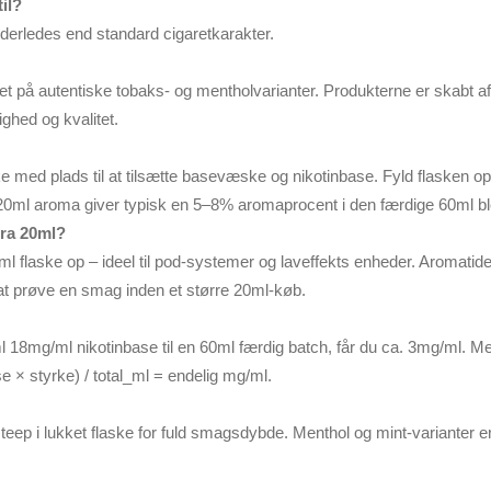
il?
derledes end standard cigaretkarakter.
 på autentiske tobaks- og mentholvarianter. Produkterne er skabt a
ghed og kvalitet.
aske med plads til at tilsætte basevæske og nikotinbase. Fyld flaske
e 20ml aroma giver typisk en 5–8% aromaprocent i den færdige 60ml b
fra 20ml?
0ml flaske op – ideel til pod-systemer og laveffekts enheder. Aroma
l at prøve en smag inden et større 20ml-køb.
ml 18mg/ml nikotinbase til en 60ml færdig batch, får du ca. 3mg/ml. 
e × styrke) / total_ml = endelig mg/ml.
teep i lukket flaske for fuld smagsdybde. Menthol og mint-varianter er