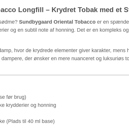
cco Longfill – Krydret Tobak med et St
g sødme?
Sundbygaard Oriental Tobacco
er en spænden
er og en subtil note af honning. Det er en kompleks og r
damp, hvor de krydrede elementer giver karakter, mens h
for dampere, der ønsker en mere nuanceret og luksuriøs
e før brug)
ke krydderier og honning
e (Plads til 40 ml base)