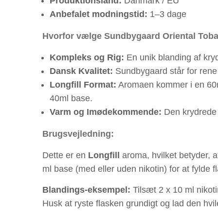
Produktionsland:
Danmark / EU
Anbefalet modningstid:
1–3 dage
Hvorfor vælge Sundbygaard Oriental Tob
Kompleks og Rig:
En unik blanding af kryd
Dansk Kvalitet:
Sundbygaard står for rene 
Longfill Format:
Aromaen kommer i en 60ml f
40ml base.
Varm og Imødekommende:
Den krydrede 
Brugsvejledning:
Dette er en
Longfill
aroma, hvilket betyder, 
ml base (med eller uden nikotin) for at fylde fl
Blandings-eksempel:
Tilsæt 2 x 10 ml nikot
Husk at ryste flasken grundigt og lad den h