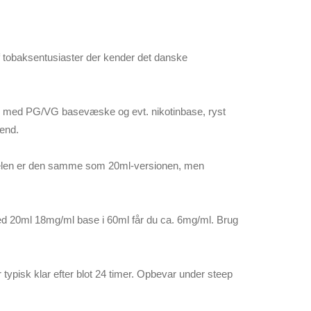
f tobaksentusiaster der kender det danske
n op med PG/VG basevæske og evt. nikotinbase, ryst
lend.
tidelen er den samme som 20ml-versionen, men
Med 20ml 18mg/ml base i 60ml får du ca. 6mg/ml. Brug
 typisk klar efter blot 24 timer. Opbevar under steep