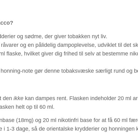
acco?
derier og sødme, der giver tobakken nyt liv.
råvarer og en pålidelig dampoplevelse, udviklet til det 
laske, hvilket giver dig frihed til selv at bestemme nik
honning-note gør denne tobaksvæske særligt rund og be
at den
ikke
kan dampes rent. Flasken indeholder 20 ml aro
asken helt op til 60 ml.
inbase (18mg) og 20 ml nikotinfri base for at få 60 ml f
vile i 1-3 dage, så de orientalske krydderier og honnin