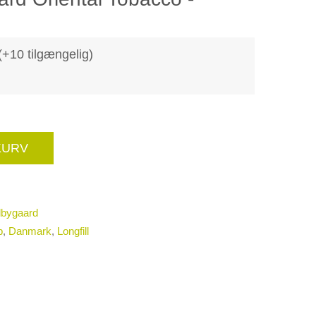
(+10 tilgængelig)
 KURV
bygaard
p
,
Danmark
,
Longfill