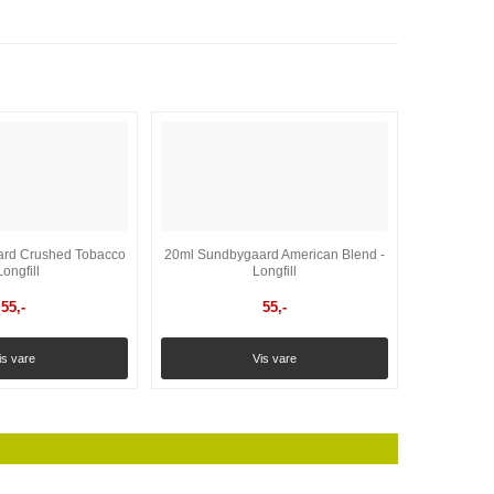
rd Crushed Tobacco
20ml Sundbygaard American Blend -
Longfill
Longfill
55
,-
55
,-
is vare
Vis vare