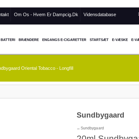
takt
Om Os - Hvem Er Dampcig.dk
Vidensdatabase
BATTERI
BRÆNDERE
ENGANGS E-CIGARETTER
STARTSÆT
E-VÆSKE
E-V
dbygaard Oriental Tobacco - Longfill
Sundbygaard
←
Sundbygaard
20ml Sundbygaa