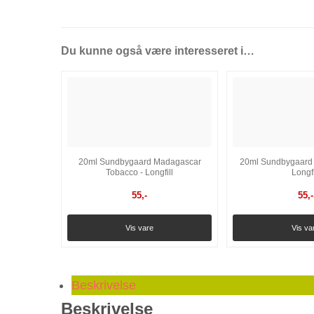
Du kunne også være interesseret i…
20ml Sundbygaard Madagascar
20ml Sundbygaard 
Tobacco - Longfill
Longfi
55
,-
55
,-
Vis vare
Vis va
Beskrivelse
Beskrivelse