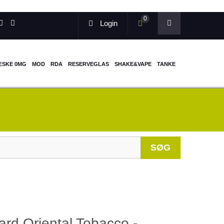
0
Login
ÆSKE 0MG
MOD
RDA
RESERVEGLAS
SHAKE&VAPE
TANKE
When autocomp
SØG
rd Oriental Tobacco -