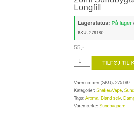
Longfill
Lagerstatus:
På lager
SKU:
279180
55
,-
20ml
TILFØJ TIL
Sundbygaard
Oriental
Varenummer (SKU):
279180
Tobacco
Kategorier:
Shake&Vape
,
Sund
-
Tags:
Aroma
,
Bland selv
,
Dam
Longfill
Varemærke:
Sundbygaard
antal