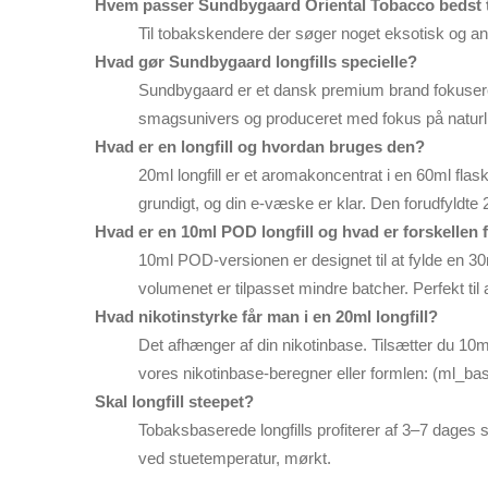
Hvem passer Sundbygaard Oriental Tobacco bedst t
Til tobakskendere der søger noget eksotisk og an
Hvad gør Sundbygaard longfills specielle?
Sundbygaard er et dansk premium brand fokuseret
smagsunivers og produceret med fokus på naturli
Hvad er en longfill og hvordan bruges den?
20ml longfill er et aromakoncentrat i en 60ml fl
grundigt, og din e-væske er klar. Den forudfyldt
Hvad er en 10ml POD longfill og hvad er forskellen 
10ml POD-versionen er designet til at fylde en 3
volumenet er tilpasset mindre batcher. Perfekt ti
Hvad nikotinstyrke får man i en 20ml longfill?
Det afhænger af din nikotinbase. Tilsætter du 10
vores nikotinbase-beregner eller formlen: (ml_bas
Skal longfill steepet?
Tobaksbaserede longfills profiterer af 3–7 dages s
ved stuetemperatur, mørkt.