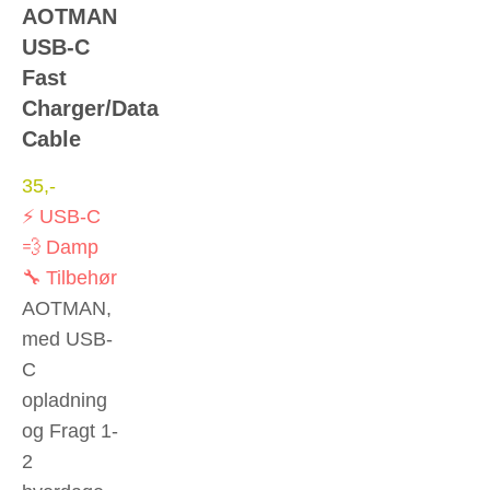
AOTMAN
USB-C
Fast
Charger/Data
Cable
35
,-
⚡ USB-C
💨 Damp
🔧 Tilbehør
AOTMAN,
med USB-
C
opladning
og Fragt 1-
2