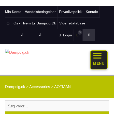
Min Konto
Handelsbetingelser
Privatlivspolitik
Kontakt
Om Os - Hvem Er Dampcig.dk
Vidensdatabase
0
Login
MENU
Dampcig.dk
>
Accessories
>
AOTMAN
Søg
efter: