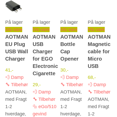
På lager
På lager
På lager
På lager
Vis vare
Vis vare
Vis vare
Vis vare
AOTMAN
AOTMAN
AOTMAN
AOTMAN
EU Plug
USB
Bottle
Magnetic
USB Wall
Charger
Cap
cable for
Charger
for EGO
Opener
Micro
Electronic
USB
41
,-
30
,-
Cigarette
💨 Damp
💨 Damp
68
,-
🔧 Tilbehør
29
,-
🔧 Tilbehør
💨 Damp
AOTMAN,
💨 Damp
AOTMAN,
🔧 Tilbehør
med Fragt
🔧 Tilbehør
med Fragt
AOTMAN,
1-2
🔩 eGo/510
1-2
med Fragt
hverdage,
gevind
hverdage,
1-2