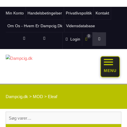
Min Konto
Handelsbetingelser
Privatlivspolitik
Kontakt
Om Os - Hvem Er Dampcig.dk
Vidensdatabase
0
Login
MENU
Dampcig.dk
>
MOD
>
Eleaf
Søg
efter: