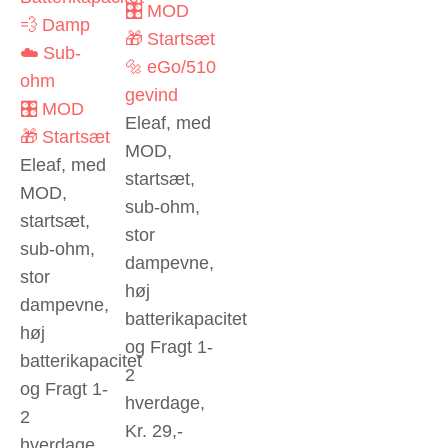
🎛️ MOD
💨 Damp
🎁 Startsæt
☁️ Sub-
🔩 eGo/510
ohm
gevind
🎛️ MOD
Eleaf, med
🎁 Startsæt
MOD,
Eleaf, med
startsæt,
MOD,
sub-ohm,
startsæt,
stor
sub-ohm,
dampevne,
stor
høj
dampevne,
batterikapacitet
høj
og Fragt 1-
batterikapacitet
2
og Fragt 1-
hverdage,
2
Kr. 29,-
hverdage,