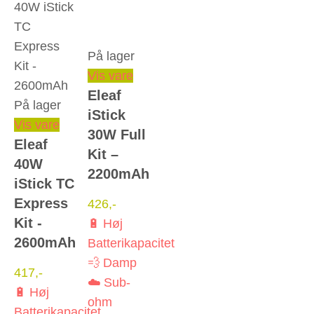
På lager
Dette
Vis vare
Eleaf
vare
På lager
iStick
har
Dette
Vis vare
30W Full
flere
Eleaf
vare
Kit –
varianter.
40W
har
2200mAh
Mulighederne
iStick TC
flere
kan
Express
varianter.
426
,-
vælges
Kit -
Mulighederne
🔋 Høj
på
2600mAh
kan
Batterikapacitet
varesiden
vælges
💨 Damp
417
,-
på
☁️ Sub-
🔋 Høj
varesiden
ohm
Batterikapacitet