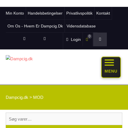
Min Konto
Handelsbetingelser
Privatlivspolitik
Kontakt
Om Os - Hvem Er Dampcig.dk
Vidensdatabase
0
Login
MENU
Dampcig.dk
>
MOD
Søg
efter: