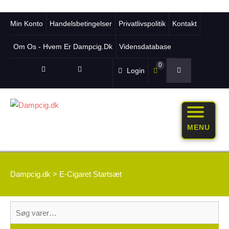
Min Konto
Handelsbetingelser
Privatlivspolitik
Kontakt
Om Os - Hvem Er Dampcig.dk
Vidensdatabase
0
Login
MENU
Dampcig.dk
>
E-Cigaret Startsæt
Søg
efter: