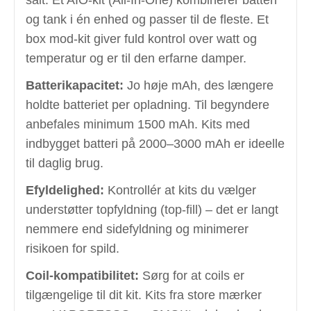
salt. Et AIO-kit (All-In-One) kombinerer batteri
og tank i én enhed og passer til de fleste. Et
box mod-kit giver fuld kontrol over watt og
temperatur og er til den erfarne damper.
Batterikapacitet:
Jo høje mAh, des længere
holdte batteriet per opladning. Til begyndere
anbefales minimum 1500 mAh. Kits med
indbygget batteri på 2000–3000 mAh er ideelle
til daglig brug.
Efyldelighed:
Kontrollér at kits du vælger
understøtter topfyldning (top-fill) – det er langt
nemmere end sidefyldning og minimerer
risikoen for spild.
Coil-kompatibilitet:
Sørg for at coils er
tilgængelige til dit kit. Kits fra store mærker