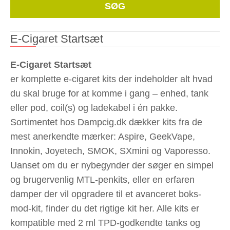
Whe
SØG
E-Cigaret Startsæt
E-Cigaret Startsæt
er komplette e-cigaret kits der indeholder alt hvad
du skal bruge for at komme i gang – enhed, tank
eller pod, coil(s) og ladekabel i én pakke.
Sortimentet hos Dampcig.dk dækker kits fra de
mest anerkendte mærker: Aspire, GeekVape,
Innokin, Joyetech, SMOK, SXmini og Vaporesso.
Uanset om du er nybegynder der søger en simpel
og brugervenlig MTL-penkits, eller en erfaren
damper der vil opgradere til et avanceret boks-
mod-kit, finder du det rigtige kit her. Alle kits er
kompatible med 2 ml TPD-godkendte tanks og