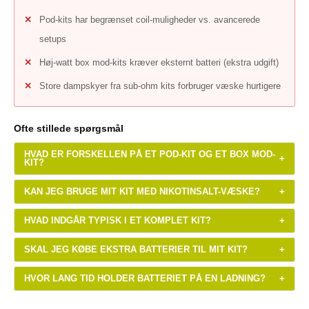
Pod-kits har begrænset coil-muligheder vs. avancerede
setups
Høj-watt box mod-kits kræver eksternt batteri (ekstra udgift)
Store dampskyer fra sub-ohm kits forbruger væske hurtigere
Ofte stillede spørgsmål
HVAD ER FORSKELLEN PÅ ET POD-KIT OG ET BOX MOD-
+
KIT?
KAN JEG BRUGE MIT KIT MED NIKOTINSALT-VÆSKE?
+
HVAD INDGÅR TYPISK I ET KOMPLET KIT?
+
SKAL JEG KØBE EKSTRA BATTERIER TIL MIT KIT?
+
HVOR LANG TID HOLDER BATTERIET PÅ EN LADNING?
+