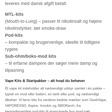
leveres med dansk afgift betalt.
MTL-kits
(Mouth-to-Lung) – passer til nikotinsalt og højere
nikotinstyrker, tæt smoke-draw
Pod-kits
– kompakte og brugervenlige, ideelle til tidligere
rygere
Sub-ohm/boks-mod kits
– til erfarne dampere der søger mere damp og
tilpasning
Vape Kits & Startpakker – alt hvad du behøver
Et vape kit indeholder alt nødvendigt udstyr samlet i én pakke –
typisk en mod eller batteri, en tank eller pod, og nødvendigt
tilbehør. Vi fører kits fra verdens bedste mærker som GeekVape,
VAPORESSO, Aspire, Innokin og SMOKtech, fra
begyndervenlige pod-kits til avancerede box mod-sæt.