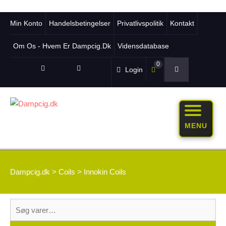
Min Konto
Handelsbetingelser
Privatlivspolitik
Kontakt
Om Os - Hvem Er Dampcig.dk
Vidensdatabase
0
Login
MENU
Dampcig.dk
>
Coils
>
Innokin Coils
Søg
efter: