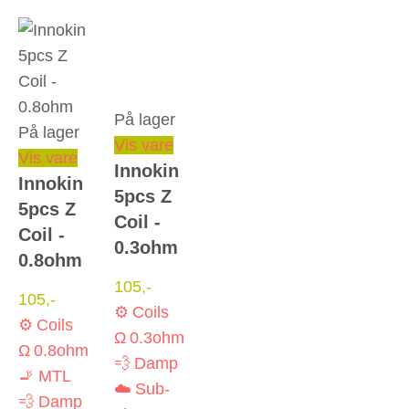
På lager
På lager
Vis vare
Vis vare
Innokin
Innokin
5pcs Z
5pcs Z
Coil -
Coil -
0.3ohm
0.8ohm
105
,-
105
,-
⚙️ Coils
⚙️ Coils
Ω 0.3ohm
Ω 0.8ohm
💨 Damp
🚬 MTL
☁️ Sub-
💨 Damp