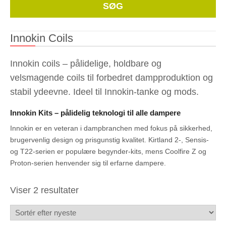
Whe
SØG
Innokin Coils
Innokin coils – pålidelige, holdbare og
velsmagende coils til forbedret dampproduktion og
stabil ydeevne. Ideel til Innokin-tanke og mods.
Innokin Kits – pålidelig teknologi til alle dampere
Innokin er en veteran i dampbranchen med fokus på sikkerhed,
brugervenlig design og prisgunstig kvalitet. Kirtland 2-, Sensis-
og T22-serien er populære begynder-kits, mens Coolfire Z og
Proton-serien henvender sig til erfarne dampere.
Sorteret
Viser 2 resultater
efter
seneste