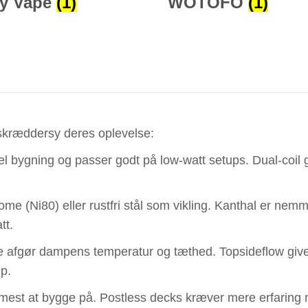
y Vape
(1)
WOTOFO
(1)
skræddersy deres oplevelse:
el bygning og passer godt på low-watt setups. Dual-coil
ome (Ni80) eller rustfri stål som vikling. Kanthal er ne
tt.
erne afgør dampens temperatur og tæthed. Topsideflow g
p.
est at bygge på. Postless decks kræver mere erfaring me