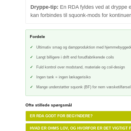
Dryppe-tip:
En RDA fyldes ved at dryppe et
kan forbindes til squonk-mods for kontinue
Fordele
Ultimativ smag og dampproduktion med hjemmebyggede
Langt billigere i drift end forudfabrikerede coils
Fuld kontrol over modstand, materiale og coil-design
Ingen tank = ingen lækagerisiko
Mange understøtter squonk (BF) for nem væsketilførsel
Ofte stillede spørgsmål
ER RDA GODT FOR BEGYNDERE?
HVAD ER OHMS LOV, OG HVORFOR ER DET VIGTIGT 