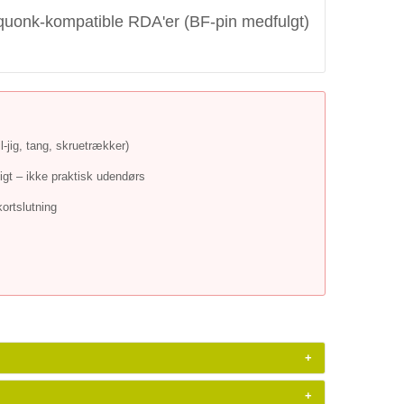
Squonk-kompatible RDA'er (BF-pin medfulgt)
l-jig, tang, skruetrækker)
t – ikke praktisk udendørs
ortslutning
+
+