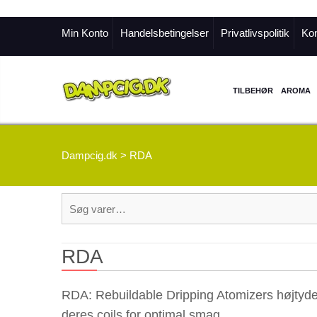
Min Konto
Handelsbetingelser
Privatlivspolitik
Kon
TILBEHØR
AROMA
Dampcig.dk
>
RDA
Søg
efter:
RDA
RDA: Rebuildable Dripping Atomizers højtyde
deres coils for optimal smag.