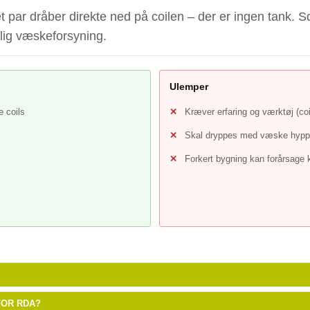
 par dråber direkte ned på coilen – der er ingen tank. 
rlig væskeforsyning.
Ulemper
 coils
Kræver erfaring og værktøj (coi
Skal dryppes med væske hyppig
Forkert bygning kan forårsage k
FOR RDA?