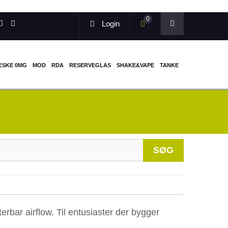
0
Login
ÆSKE 0MG
MOD
RDA
RESERVEGLAS
SHAKE&VAPE
TANKE
When autocomp
SØG
ar airflow. Til entusiaster der bygger