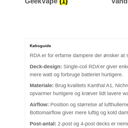
GeekVape
(1)
Vand
Købsguide
RDA er for erfarne dampere der ønsker at 
Deck-design:
Single-coil RDA'er giver enk
mere watt og forbruge batteriet hurtigere.
Materiale:
Brug kvalitets Kanthal A1, Nichr
opvarmer hurtigere og kræver lidt lavere wa
Airflow:
Position og størrelse af lufthull
Bottomairflow giver mere luftig og kold dam
Post-antal:
2-post og 4-post decks er nemm