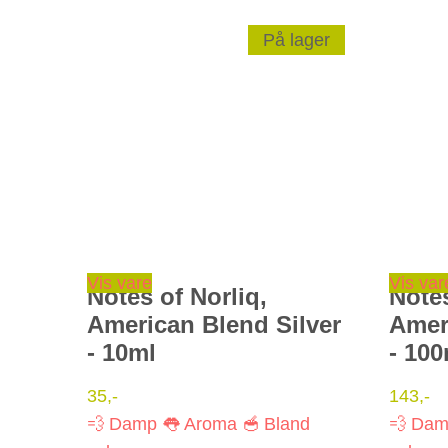
På lager
Vis vare
Vis var
Notes of Norliq,
Notes
American Blend Silver
Amer
- 10ml
- 10
35
,-
143
,-
💨 Damp
👅 Aroma
🥣 Bland
💨 Da