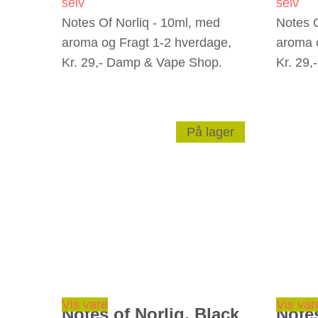
selv
selv
Notes Of Norliq - 10ml, med
Notes O
aroma og Fragt 1-2 hverdage,
aroma 
Kr. 29,- Damp & Vape Shop.
Kr. 29
På lager
Vis vare
Vis var
Notes of Norliq, Black
Notes