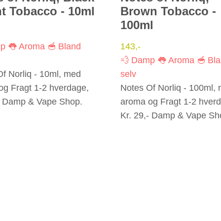
nt Tobacco - 10ml
Brown Tobacco -
100ml
mp
👅 Aroma
🥣 Bland
143
,-
💨 Damp
👅 Aroma
🥣 Bl
f Norliq - 10ml, med
selv
og Fragt 1-2 hverdage,
Notes Of Norliq - 100ml,
,- Damp & Vape Shop.
aroma og Fragt 1-2 hver
Kr. 29,- Damp & Vape Sh