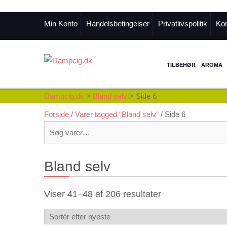
Min Konto
Handelsbetingelser
Privatlivspolitik
Kon
TILBEHØR
AROMA
Dampcig.dk
>
Bland selv
>
Side 6
Forside
/
Varer tagged “Bland selv”
/ Side 6
Søg
efter:
Bland selv
Sorteret
Viser 41–48 af 206 resultater
efter
seneste