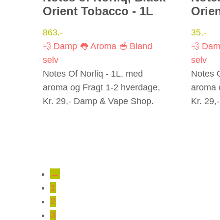
Orient Tobacco - 1L
Orie
863
,-
35
,-
💨 Damp
👅 Aroma
🥣 Bland
💨 Da
selv
selv
Notes Of Norliq - 1L, med
Notes O
aroma og Fragt 1-2 hverdage,
aroma 
Kr. 29,- Damp & Vape Shop.
Kr. 29
←
1
2
3