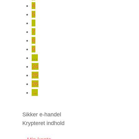
4
5
6
7
8
9
…
24
25
26
→
Sikker e-handel
Krypteret indhold