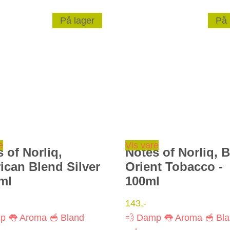
På lager
På 
e
Vis vare
 of Norliq,
Notes of Norliq, 
ican Blend Silver
Orient Tobacco -
0ml
100ml
143
,-
mp
👅 Aroma
🥣 Bland
💨 Damp
👅 Aroma
🥣 Bl