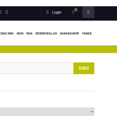
0
Login
ÆSKE 0MG
MOD
RDA
RESERVEGLAS
SHAKE&VAPE
TANKE
When autocomp
SØG