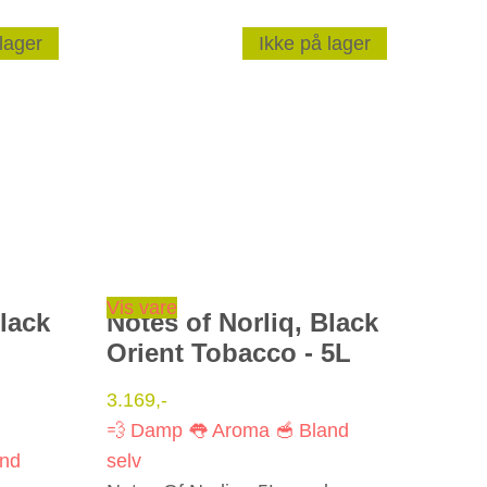
lager
Ikke på lager
Vis vare
Black
Notes of Norliq, Black
Orient Tobacco - 5L
3.169
,-
💨 Damp
👅 Aroma
🥣 Bland
and
selv