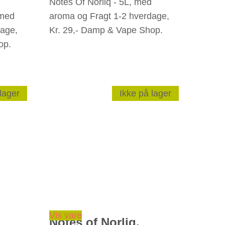
Notes Of Norliq - 5L, med
 med
aroma og Fragt 1-2 hverdage,
dage,
Kr. 29,- Damp & Vape Shop.
op.
lager
Ikke på lager
Vis vare
Notes of Norliq,