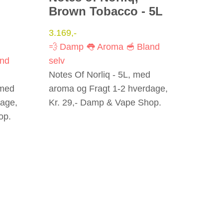
Brown Tobacco - 5L
3.169
,-
💨 Damp
👅 Aroma
🥣 Bland
and
selv
Notes Of Norliq - 5L, med
 med
aroma og Fragt 1-2 hverdage,
dage,
Kr. 29,- Damp & Vape Shop.
op.