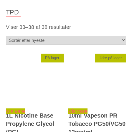
TPD
Sorteret
Viser 33–38 af 38 resultater
efter
seneste
På lager
Ikke på lager
Vis vare
Vis vare
1L Nicotine Base
10ml Vapeson PR
Propylene Glycol
Tobacco PG50/VG50
(PG)
12mg/ml