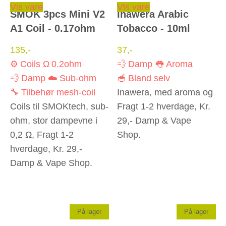
Vis vare
Vis vare
SMOK 3pcs Mini V2
Inawera Arabic
A1 Coil - 0.17ohm
Tobacco - 10ml
135
,-
37
,-
⚙️ Coils
Ω 0.2ohm
💨 Damp
👅 Aroma
💨 Damp
☁️ Sub-ohm
🥣 Bland selv
🔧 Tilbehør
mesh-coil
Inawera, med aroma og
Coils til SMOKtech, sub-
Fragt 1-2 hverdage, Kr.
ohm, stor dampevne i
29,- Damp & Vape
0,2 Ω, Fragt 1-2
Shop.
hverdage, Kr. 29,-
Damp & Vape Shop.
På lager
På lager