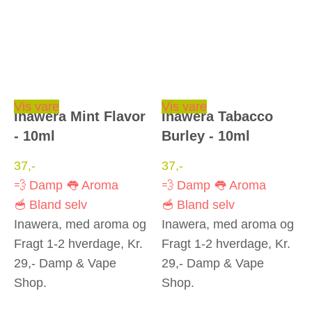
Vis vare
Vis vare
Inawera Mint Flavor
Inawera Tabacco
- 10ml
Burley - 10ml
37
,-
37
,-
💨 Damp
👅 Aroma
💨 Damp
👅 Aroma
🥣 Bland selv
🥣 Bland selv
Inawera, med aroma og
Inawera, med aroma og
Fragt 1-2 hverdage, Kr.
Fragt 1-2 hverdage, Kr.
29,- Damp & Vape
29,- Damp & Vape
Shop.
Shop.