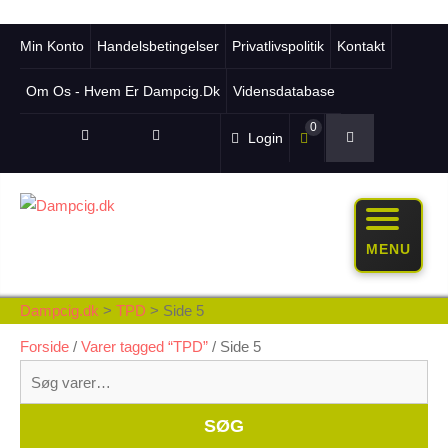
Min Konto
Handelsbetingelser
Privatlivspolitik
Kontakt
Om Os - Hvem Er Dampcig.dk
Vidensdatabase
0
Login
MENU
Dampcig.dk
>
TPD
>
Side 5
Forside
/
Varer tagged “TPD”
/ Side 5
Søg
efter:
Whe
SØG