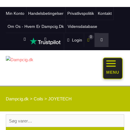
Min Konto
Handelsbetingelser
Privatlivspolitik
Kontakt
Om Os - Hvem Er Dampcig.dk
Vidensdatabase
0
Login
MENU
Dampcig.dk
>
Coils
>
JOYETECH
Søg
efter: