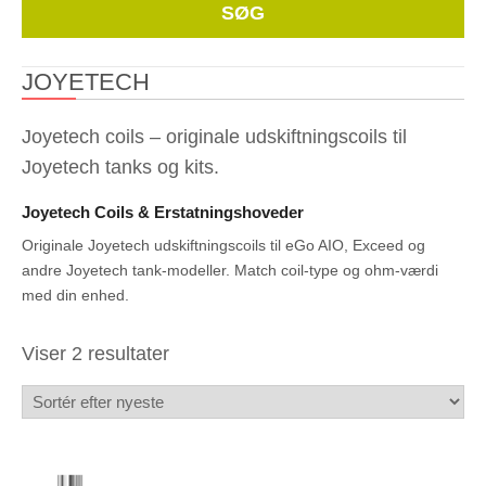
Whe
SØG
JOYETECH
Joyetech coils – originale udskiftningscoils til
Joyetech tanks og kits.
Joyetech Coils & Erstatningshoveder
Originale Joyetech udskiftningscoils til eGo AIO, Exceed og
andre Joyetech tank-modeller. Match coil-type og ohm-værdi
med din enhed.
Sorteret
Viser 2 resultater
efter
seneste