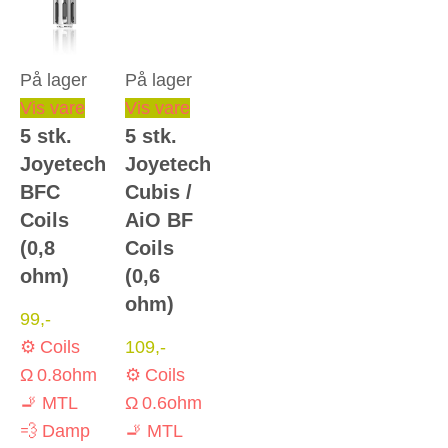
På lager
På lager
Dette
Vis vare
Vis vare
5 stk.
5 stk.
vare
Joyetech
Joyetech
har
BFC
Cubis /
flere
Coils
AiO BF
varianter.
(0,8
Coils
Mulighederne
ohm)
(0,6
kan
ohm)
vælges
99
,-
på
⚙️ Coils
109
,-
varesiden
Ω 0.8ohm
⚙️ Coils
🚬 MTL
Ω 0.6ohm
💨 Damp
🚬 MTL