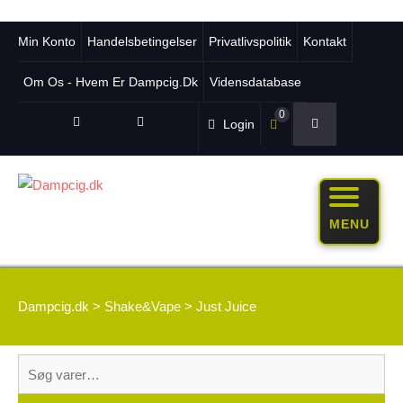
Min Konto
Handelsbetingelser
Privatlivspolitik
Kontakt
Om Os - Hvem Er Dampcig.dk
Vidensdatabase
0
Login
MENU
Dampcig.dk
>
Shake&Vape
>
Just Juice
Søg
efter: