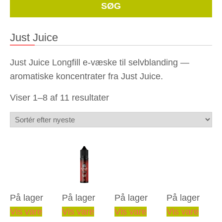
Whe
SØG
Just Juice
Just Juice Longfill e-væske til selvblanding —
aromatiske koncentrater fra Just Juice.
Sorteret
Viser 1–8 af 11 resultater
efter
seneste
På lager
På lager
På lager
På lager
Vis vare
Vis vare
Vis vare
Vis vare