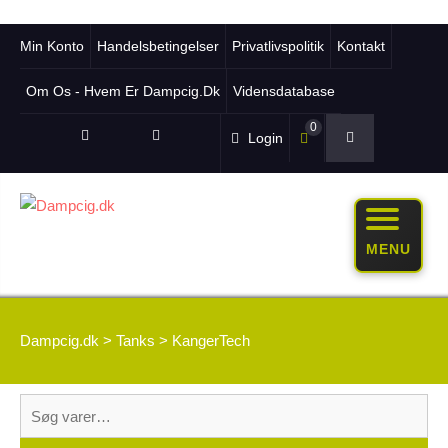
Min Konto
Handelsbetingelser
Privatlivspolitik
Kontakt
Om Os - Hvem Er Dampcig.dk
Vidensdatabase
0
Login
MENU
Dampcig.dk
>
Tanks
>
KangerTech
Søg
efter: