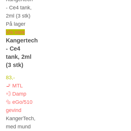
På lager
Dette
Vis vare
Kangertech
vare
- Ce4
har
tank, 2ml
flere
(3 stk)
varianter.
Mulighederne
83
,-
kan
🚬 MTL
vælges
💨 Damp
på
🔩 eGo/510
varesiden
gevind
KangerTech,
med mund