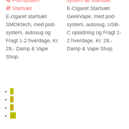
🔄 Pod-system
system
🎁 Startsæt
🎁 Startsæt
E-Cigaret Startsæt
E-cigaret startsæt
GeekVape, med pod-
SMOKtech, med pod-
system, autosug, USB-
system, autosug og
C opladning og Fragt 1-
Fragt 1-2 hverdage, Kr.
2 hverdage, Kr. 29,-
29,- Damp & Vape
Damp & Vape Shop.
Shop.
1
2
3
→