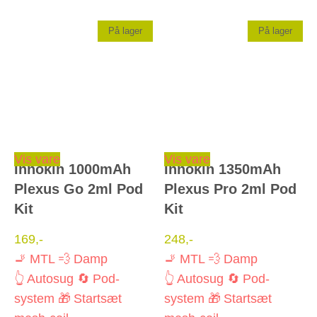
På lager
På lager
Dette vare har flere varianter. Mulighederne kan vælges på varesiden
Dette vare har flere varianter. Mulighederne kan vælges på varesiden
Vis vare
Vis vare
Innokin 1000mAh
Innokin 1350mAh
Plexus Go 2ml Pod
Plexus Pro 2ml Pod
Kit
Kit
169
,-
248
,-
🚬 MTL
💨 Damp
🚬 MTL
💨 Damp
👆 Autosug
🔄 Pod-
👆 Autosug
🔄 Pod-
system
🎁 Startsæt
system
🎁 Startsæt