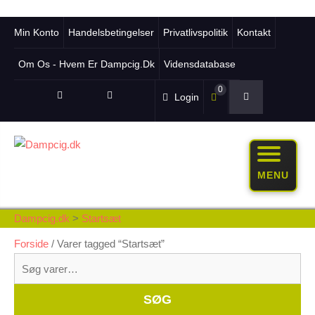
Min Konto
Handelsbetingelser
Privatlivspolitik
Kontakt
Om Os - Hvem Er Dampcig.dk
Vidensdatabase
0
Login
MENU
Dampcig.dk
>
Startsæt
Forside
/ Varer tagged “Startsæt”
Søg
efter:
Whe
SØG