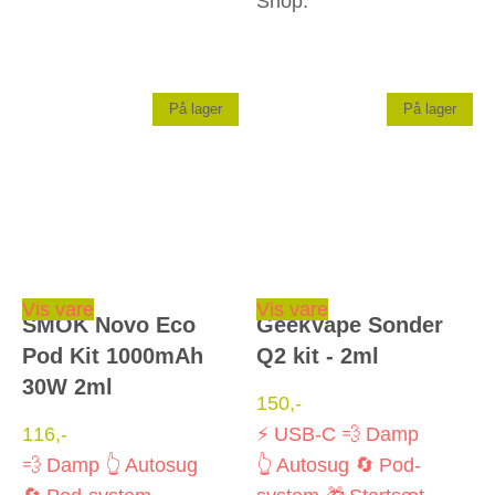
Shop.
På lager
På lager
Dette vare har flere varianter. Mulighederne kan vælges på varesiden
Dette vare har flere varianter. Mulighederne kan vælges på varesiden
Vis vare
Vis vare
SMOK Novo Eco
GeekVape Sonder
Pod Kit 1000mAh
Q2 kit - 2ml
30W 2ml
150
,-
116
,-
⚡ USB-C
💨 Damp
💨 Damp
👆 Autosug
👆 Autosug
🔄 Pod-