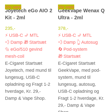
Dette vare har flere varianter. Mulighederne kan vælges på varesiden
Dette vare har flere varianter. Mulighederne kan vælges på varesiden
Vis vare
Vis vare
Joyetech eGo AIO 2
GeekVape Wenax Q
Kit - 2ml
Ultra - 2ml
235
,-
378
,-
⚡ USB-C
🚬 MTL
⚡ USB-C
🚬 MTL
💨 Damp
🎁 Startsæt
💨 Damp
👆 Autosug
🔩 eGo/510 gevind
🔄 Pod-system
mesh-coil
🎁 Startsæt
E-Cigaret Startsæt
E-Cigaret Startsæt
Joyetech, med mund til
GeekVape, med pod-
lungesug, USB-C
system, mund til
opladning og Fragt 1-2
lungesug, autosug,
hverdage, Kr. 29,-
USB-C opladning og
Damp & Vape Shop.
Fragt 1-2 hverdage, Kr.
29,- Damp & Vape