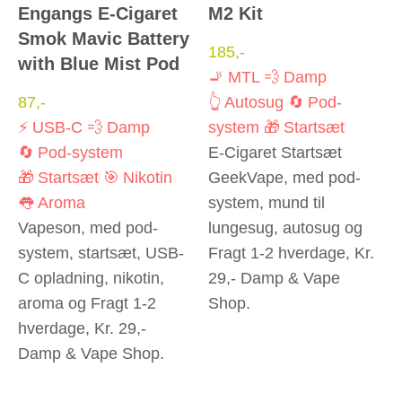
Engangs E-Cigaret
M2 Kit
Smok Mavic Battery
185
,-
with Blue Mist Pod
🚬 MTL
💨 Damp
87
,-
👆 Autosug
🔄 Pod-
⚡ USB-C
💨 Damp
system
🎁 Startsæt
🔄 Pod-system
E-Cigaret Startsæt
🎁 Startsæt
🎯 Nikotin
GeekVape, med pod-
👅 Aroma
system, mund til
Vapeson, med pod-
lungesug, autosug og
system, startsæt, USB-
Fragt 1-2 hverdage, Kr.
C opladning, nikotin,
29,- Damp & Vape
aroma og Fragt 1-2
Shop.
hverdage, Kr. 29,-
Damp & Vape Shop.