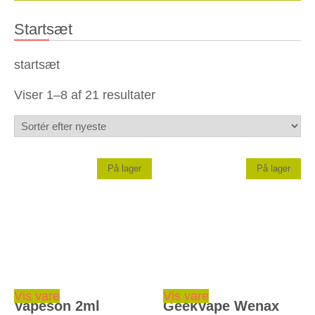
Startsæt
startsæt
Sorteret
Viser 1–8 af 21 resultater
efter
seneste
På lager
På lager
Dette vare har flere varianter. Mulighederne kan vælges på varesiden
Vis vare
Vis vare
Vapeson 2ml
GeekVape Wenax