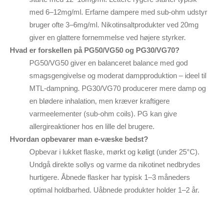
med 6–12mg/ml. Erfarne dampere med sub-ohm udstyr
bruger ofte 3–6mg/ml. Nikotinsaltprodukter ved 20mg
giver en glattere fornemmelse ved højere styrker.
Hvad er forskellen på PG50/VG50 og PG30/VG70?
PG50/VG50 giver en balanceret balance med god
smagsgengivelse og moderat dampproduktion – ideel til
MTL-dampning. PG30/VG70 producerer mere damp og
en blødere inhalation, men kræver kraftigere
varmeelementer (sub-ohm coils). PG kan give
allergireaktioner hos en lille del brugere.
Hvordan opbevarer man e-væske bedst?
Opbevar i lukket flaske, mørkt og køligt (under 25°C).
Undgå direkte sollys og varme da nikotinet nedbrydes
hurtigere. Åbnede flasker har typisk 1–3 måneders
optimal holdbarhed. Uåbnede produkter holder 1–2 år.