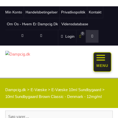
Min Konto
Handelsbetingelser
Privatlivspolitik
Kontakt
Om Os - Hvem Er Dampcig.dk
Vidensdatabase
0
Login
MENU
Dampcig.dk
>
E-Væske
>
E-Væske 10ml Sundbygaard
>
10ml Sundbygaard Brown Classic - Denmark - 12mg/ml
Søg