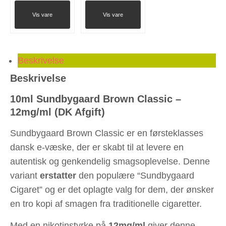
Vis vare
Vis vare
Beskrivelse
Beskrivelse
10ml Sundbygaard Brown Classic –
12mg/ml (DK Afgift)
Sundbygaard Brown Classic er en førsteklasses
dansk e-væske, der er skabt til at levere en
autentisk og genkendelig smagsoplevelse. Denne
variant
erstatter
den populære “Sundbygaard
Cigaret” og er det oplagte valg for dem, der ønsker
en tro kopi af smagen fra traditionelle cigaretter.
Med en nikotinstyrke på
12mg/ml
giver denne