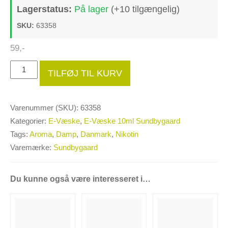
Lagerstatus:
På lager
(+10 tilgængelig)
SKU:
63358
59
,-
10ml
TILFØJ TIL KURV
Sundbygaard
Brown
Classic
Varenummer (SKU):
63358
-
Kategorier:
E-Væske
,
E-Væske 10ml Sundbygaard
Denmark
Tags:
Aroma
,
Damp
,
Danmark
,
Nikotin
-
Varemærke:
Sundbygaard
12mg/ml
antal
Du kunne også være interesseret i…