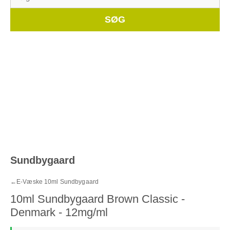
efter:
Whe
SØG
Sundbygaard
←
E-Væske 10ml Sundbygaard
10ml Sundbygaard Brown Classic -
Denmark - 12mg/ml