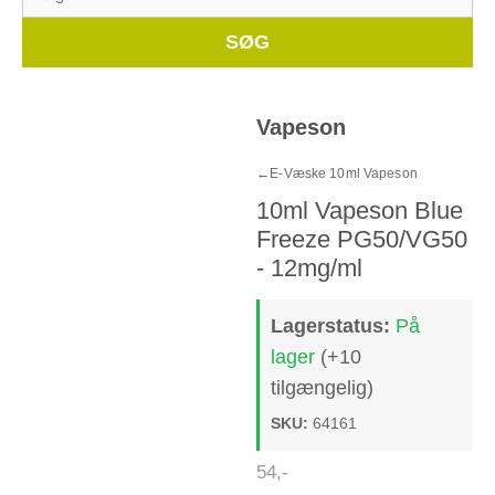
efter:
Whe
SØG
🔍
Vapeson
←
E-Væske 10ml Vapeson
10ml Vapeson Blue
Freeze PG50/VG50
- 12mg/ml
Lagerstatus:
På
lager
(+10
tilgængelig)
SKU:
64161
54
,-