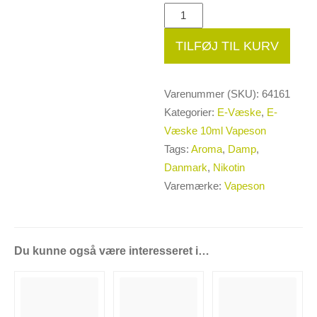
10ml
Vapeson
TILFØJ TIL KURV
Blue
Freeze
PG50/VG50
Varenummer (SKU):
64161
-
Kategorier:
E-Væske
,
E-
12mg/ml
Væske 10ml Vapeson
antal
Tags:
Aroma
,
Damp
,
Danmark
,
Nikotin
Varemærke:
Vapeson
Du kunne også være interesseret i…