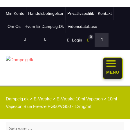
Min Konto
Handelsbetingelser
Privatlivspolitik
Kontakt
Om Os - Hvem Er Dampcig.dk
Vidensdatabase
0
Login
MENU
Dampcig.dk
>
E-Væske
>
E-Væske 10ml Vapeson
>
10ml
Vapeson Blue Freeze PG50/VG50 - 12mg/ml
Søg