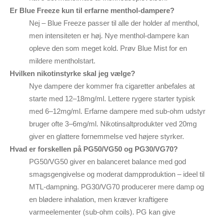
Er Blue Freeze kun til erfarne menthol-dampere?
Nej – Blue Freeze passer til alle der holder af menthol,
men intensiteten er høj. Nye menthol-dampere kan
opleve den som meget kold. Prøv Blue Mist for en
mildere mentholstart.
Hvilken nikotinstyrke skal jeg vælge?
Nye dampere der kommer fra cigaretter anbefales at
starte med 12–18mg/ml. Lettere rygere starter typisk
med 6–12mg/ml. Erfarne dampere med sub-ohm udstyr
bruger ofte 3–6mg/ml. Nikotinsaltprodukter ved 20mg
giver en glattere fornemmelse ved højere styrker.
Hvad er forskellen på PG50/VG50 og PG30/VG70?
PG50/VG50 giver en balanceret balance med god
smagsgengivelse og moderat dampproduktion – ideel til
MTL-dampning. PG30/VG70 producerer mere damp og
en blødere inhalation, men kræver kraftigere
varmeelementer (sub-ohm coils). PG kan give