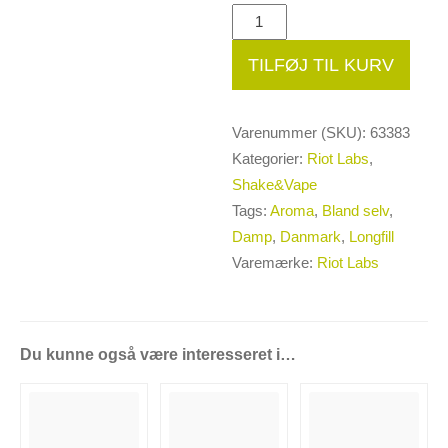
Riot
Labs
TILFØJ TIL KURV
20ml
Fresh
Breeze
Varenummer (SKU):
63383
Longfill
Kategorier:
Riot Labs
,
antal
Shake&Vape
Tags:
Aroma
,
Bland selv
,
Damp
,
Danmark
,
Longfill
Varemærke:
Riot Labs
Du kunne også være interesseret i…