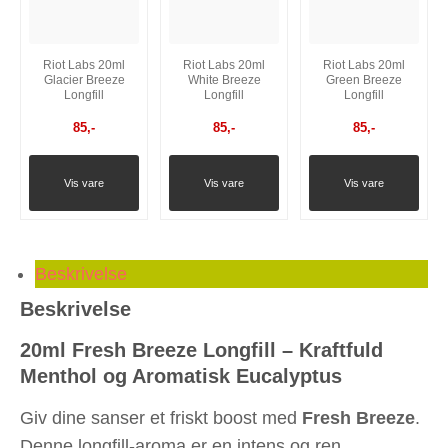
Riot Labs 20ml
Riot Labs 20ml
Riot Labs 20ml
Glacier Breeze
White Breeze
Green Breeze
Longfill
Longfill
Longfill
85
,-
85
,-
85
,-
Vis vare
Vis vare
Vis vare
Beskrivelse
Beskrivelse
20ml Fresh Breeze Longfill – Kraftfuld
Menthol og Aromatisk Eucalyptus
Giv dine sanser et friskt boost med
Fresh Breeze
.
Denne longfill-aroma er en intens og ren