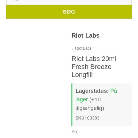
efter:
Whe
SØG
Riot Labs
←
Riot Labs
Riot Labs 20ml
Fresh Breeze
Longfill
Lagerstatus:
På
lager
(+10
tilgængelig)
SKU:
63383
85
,-