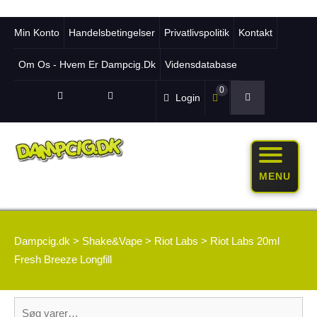
Min Konto
Handelsbetingelser
Privatlivspolitik
Kontakt
Om Os - Hvem Er Dampcig.dk
Vidensdatabase
0
Login
MENU
Dampcig.dk
>
Shake&Vape
>
Riot Labs
>
Riot Labs 20ml
Fresh Breeze Longfill
Søg