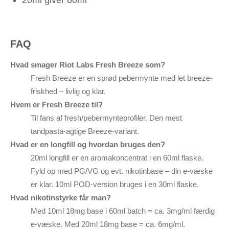
FAQ
Hvad smager Riot Labs Fresh Breeze som?
Fresh Breeze er en sprød pebermynte med let breeze-
friskhed – livlig og klar.
Hvem er Fresh Breeze til?
Til fans af fresh/pebermynteprofiler. Den mest
tandpasta-agtige Breeze-variant.
Hvad er en longfill og hvordan bruges den?
20ml longfill er en aromakoncentrat i en 60ml flaske.
Fyld op med PG/VG og evt. nikotinbase – din e-væske
er klar. 10ml POD-version bruges i en 30ml flaske.
Hvad nikotinstyrke får man?
Med 10ml 18mg base i 60ml batch = ca. 3mg/ml færdig
e-væske. Med 20ml 18mg base = ca. 6mg/ml.