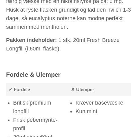
færdig væske med en nikotinstyrke på ca. 6 mg.
Husk at ryste flasken grundigt og lad den hvile i 1-3
dage, så eucalyptus-noterne kan modne perfekt
sammen med mentholen.
Pakken indeholder:
1 stk. 20ml Fresh Breeze
Longfill (i 60ml flaske).
Fordele & Ulemper
✓ Fordele
✗ Ulemper
Britisk premium
Kræver basevæske
longfill
Kun mint
Frisk pebermynte-
profil
20ml giver 60ml