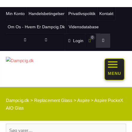
Min Konto
Handelsbetingelser
Privatlivspolitik
Kontakt
Om Os - Hvem Er Dampcig.dk
Vidensdatabase
0
Login
MENU
Dampcig.dk
>
Replacement Glass
>
Aspire
>
Aspire PockeX
AIO Glas
Søg