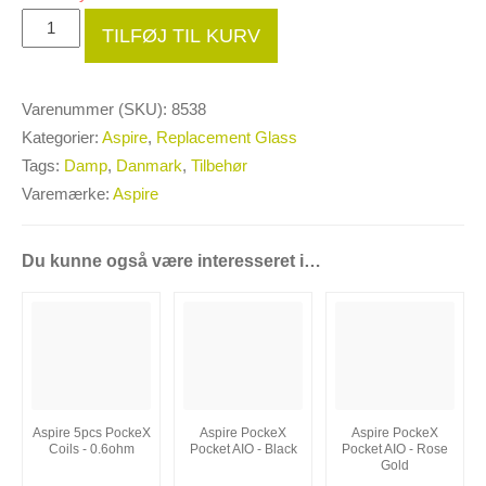
Aspire
TILFØJ TIL KURV
PockeX
AIO
Glas
Varenummer (SKU):
8538
antal
Kategorier:
Aspire
,
Replacement Glass
Tags:
Damp
,
Danmark
,
Tilbehør
Varemærke:
Aspire
Du kunne også være interesseret i…
Aspire 5pcs PockeX
Aspire PockeX
Aspire PockeX
Coils - 0.6ohm
Pocket AIO - Black
Pocket AIO - Rose
Gold