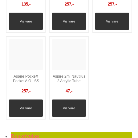
135
,-
257
,-
257
,-
Vis vare
Vis vare
Vis vare
Aspire PockeX
Aspire 2ml Nautilus
Pocket AIO - SS
3 Acrylic Tube
257
,-
47
,-
Vis vare
Vis vare
Beskrivelse