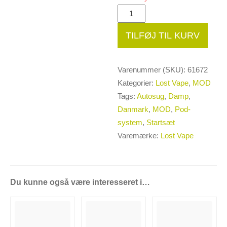
Lost
🔍
Vape
TILFØJ TIL KURV
Ursa
Baby
🔍
Pro
Varenummer (SKU):
61672
Battery
Kategorier:
Lost Vape
,
MOD
antal
Tags:
Autosug
,
Damp
,
Danmark
,
MOD
,
Pod-
system
,
Startsæt
Varemærke:
Lost Vape
Du kunne også være interesseret i…