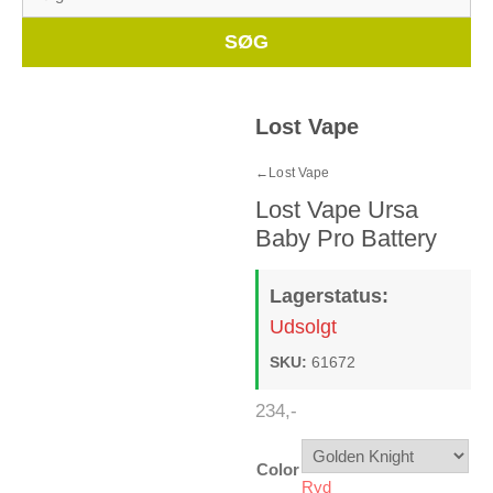
efter:
Whe
SØG
🔍
Lost Vape
←
Lost Vape
Lost Vape Ursa
Baby Pro Battery
Lagerstatus:
Udsolgt
🔍
SKU:
61672
234
,-
🔍
Color
Ryd