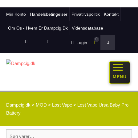
Min Konto
Handelsbetingelser
Privatlivspolitik
Kontakt
Om Os - Hvem Er Dampcig.dk
Vidensdatabase
0
Login
MENU
Dampcig.dk
>
MOD
>
Lost Vape
>
Lost Vape Ursa Baby Pro
Battery
Søg