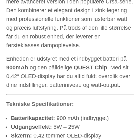
mere avanceret version i den populære Ursa-serie.
Den kombinerer et elegant design i zink-legering
med professionelle funktioner som justerbar watt
og præcis luftstyring. På trods af den lille størrelse
får du en robust enhed, der leverer en
førsteklasses dampoplevelse.
Enheden er udstyret med et indbygget batteri på
900mAh
og den pålidelige
QUEST Chip
. Med sit
0,42″ OLED-display har du altid fuldt overblik over
dine indstillinger, batteriniveau og watt-output.
Tekniske Specifikationer:
Batterikapacitet:
900 mAh (indbygget)
Udgangseffekt:
5W – 25W
Skærm:
0,42 tommer OLED-display