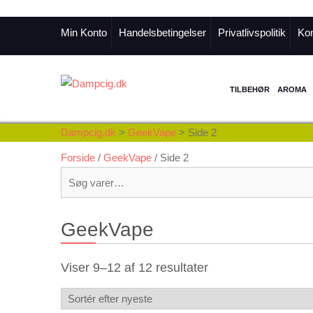
Min Konto
Handelsbetingelser
Privatlivspolitik
Kon
TILBEHØR
AROMA
Dampcig.dk
>
GeekVape
>
Side 2
Forside
/
GeekVape
/ Side 2
Søg
efter:
GeekVape
Sorteret
Viser 9–12 af 12 resultater
efter
seneste