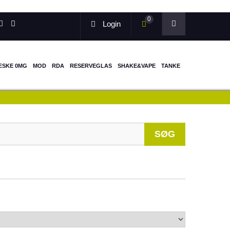
0
Login
ÆSKE 0MG
MOD
RDA
RESERVEGLAS
SHAKE&VAPE
TANKE
When autocomp
SØG