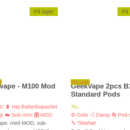
På lager
På 
Dette vare har flere varianter. Mulighederne kan vælges på varesiden
e
Vis vare
vape - M100 Mod
GeekVape 2pcs B
Standard Pods
-C
🔋 Høj Batterikapacitet
70
,-
mp
☁️ Sub-ohm
🎛️ MOD
⚙️ Coils
💨 Damp
🔄 Pod-
pe, med MOD, sub-
🔧 Tilbehør