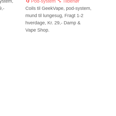
system,
🔄 Pod-system
🔧 Tilbehør
9,-
Coils til GeekVape, pod-system,
mund til lungesug, Fragt 1-2
hverdage, Kr. 29,- Damp &
Vape Shop.