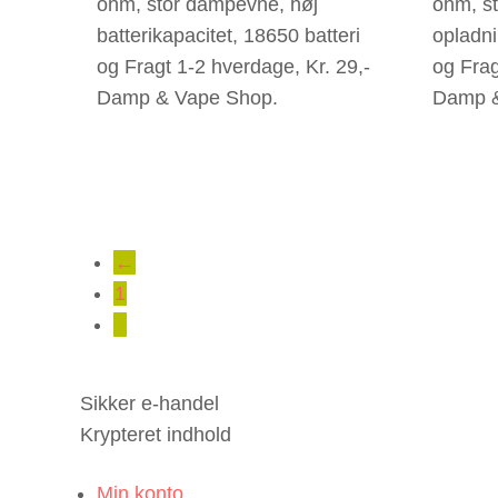
ohm, stor dampevne, høj
ohm, s
batterikapacitet, 18650 batteri
opladni
og Fragt 1-2 hverdage, Kr. 29,-
og Frag
Damp & Vape Shop.
Damp &
←
1
2
Sikker e-handel
Krypteret indhold
Min konto