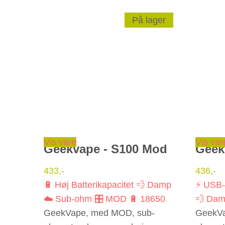
På lager
Dette vare har flere varianter. Mulighederne kan vælges på varesiden
Vis vare
Vis var
Geekvape - S100 Mod
Geek
433
,-
436
,-
🔋 Høj Batterikapacitet
💨 Damp
⚡ USB
☁️ Sub-ohm
🎛️ MOD
🔋 18650
💨 Da
GeekVape, med MOD, sub-
GeekVa