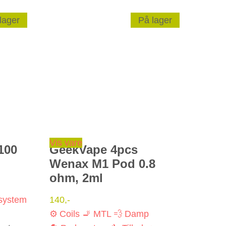
lager
På lager
Vis vare
100
GeekVape 4pcs
Wenax M1 Pod 0.8
ohm, 2ml
system
140
,-
⚙️ Coils
🚬 MTL
💨 Damp