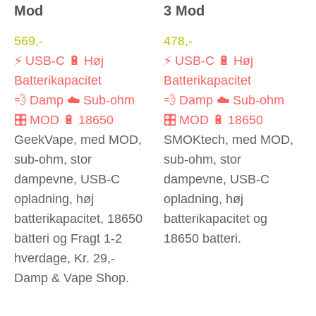
Mod
3 Mod
569
,-
478
,-
⚡ USB-C
🔋 Høj
⚡ USB-C
🔋 Høj
Batterikapacitet
Batterikapacitet
💨 Damp
☁️ Sub-ohm
💨 Damp
☁️ Sub-ohm
🎛️ MOD
🔋 18650
🎛️ MOD
🔋 18650
GeekVape, med MOD,
SMOKtech, med MOD,
sub-ohm, stor
sub-ohm, stor
dampevne, USB-C
dampevne, USB-C
opladning, høj
opladning, høj
batterikapacitet, 18650
batterikapacitet og
batteri og Fragt 1-2
18650 batteri.
hverdage, Kr. 29,-
Damp & Vape Shop.