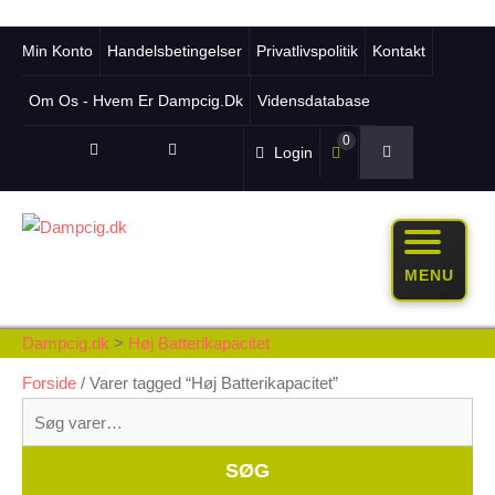
Min Konto
Handelsbetingelser
Privatlivspolitik
Kontakt
Om Os - Hvem Er Dampcig.dk
Vidensdatabase
0
Login
MENU
Dampcig.dk
>
Høj Batterikapacitet
Forside
/ Varer tagged “Høj Batterikapacitet”
Søg
efter:
Whe
SØG