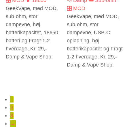
🎛️ MOD
🔋 18650
💨 Damp
☁️ Sub-ohm
GeekVape, med MOD,
🎛️ MOD
sub-ohm, stor
GeekVape, med MOD,
dampevne, høj
sub-ohm, stor
batterikapacitet, 18650
dampevne, USB-C
batteri og Fragt 1-2
opladning, høj
hverdage, Kr. 29,-
batterikapacitet og Fragt
Damp & Vape Shop.
1-2 hverdage, Kr. 29,-
Damp & Vape Shop.
1
2
3
→