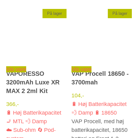
På lager
På lager
Dette vare har flere varianter. Mulighederne kan vælges på varesiden
Vis vare
Vis vare
VAPORESSO
VAP Procell 18650 -
3200mAh Luxe XR
3700mah
MAX 2 2ml Kit
104
,-
366
,-
🔋 Høj Batterikapacitet
🔋 Høj Batterikapacitet
💨 Damp
🔋 18650
🚬 MTL
💨 Damp
VAP Procell, med høj
☁️ Sub-ohm
🔄 Pod-
batterikapacitet, 18650