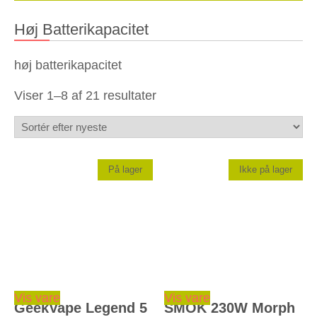
Høj Batterikapacitet
høj batterikapacitet
Sorteret
Viser 1–8 af 21 resultater
efter
seneste
På lager
Ikke på lager
Dette vare har flere varianter. Mulighederne kan vælges på varesiden
Dette vare har flere varianter. Mulighederne kan vælges på varesiden
Vis vare
Vis vare
GeekVape Legend 5
SMOK 230W Morph