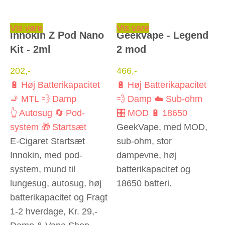
Dette vare har flere varianter. Mulighederne kan vælges på varesiden
Dette vare har flere varianter. Mulighederne kan vælges på varesiden
Vis vare
Vis vare
Innokin Z Pod Nano
Geekvape - Legend
Kit - 2ml
2 mod
202
,-
466
,-
🔋 Høj Batterikapacitet
🔋 Høj Batterikapacitet
🚬 MTL
💨 Damp
💨 Damp
☁️ Sub-ohm
👆 Autosug
🔄 Pod-
🎛️ MOD
🔋 18650
system
🎁 Startsæt
GeekVape, med MOD,
E-Cigaret Startsæt
sub-ohm, stor
Innokin, med pod-
dampevne, høj
system, mund til
batterikapacitet og
lungesug, autosug, høj
18650 batteri.
batterikapacitet og Fragt
1-2 hverdage, Kr. 29,-