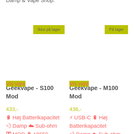
Damp & Vape Shop.
Ikke på lager
På lager
Dette vare har flere varianter. Mulighederne kan vælges på varesiden
Dette vare har flere varianter. Mulighederne kan vælges på varesiden
Vis vare
Vis vare
Geekvape - S100
Geekvape - M100
Mod
Mod
433
,-
436
,-
🔋 Høj Batterikapacitet
⚡ USB-C
🔋 Høj
💨 Damp
☁️ Sub-ohm
Batterikapacitet