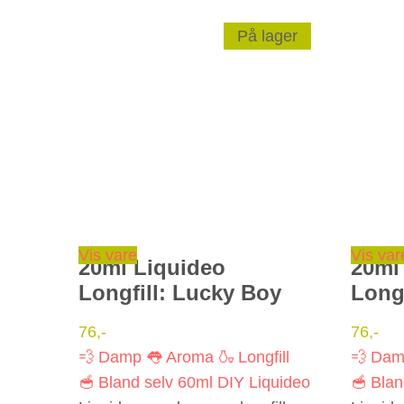
På lager
Vis vare
Vis var
20ml Liquideo
20ml
Longfill: Lucky Boy
Longf
76
,-
76
,-
💨 Damp
👅 Aroma
🍶 Longfill
💨 Da
🥣 Bland selv
60ml
DIY
Liquideo
🥣 Blan