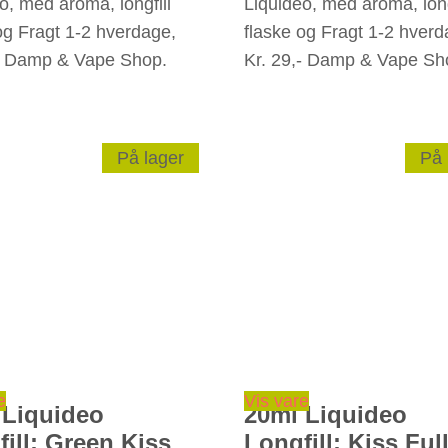
o, med aroma, longfill
Liquideo, med aroma, long
og Fragt 1-2 hverdage,
flaske og Fragt 1-2 hverd
,- Damp & Vape Shop.
Kr. 29,- Damp & Vape Sh
På lager
På 
e
Vis vare
 Liquideo
20ml Liquideo
ill: Green Kiss
Longfill: Kiss Ful