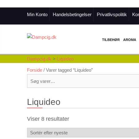
Min Konto
Handelsbetingelser
Privatlivspolitik
Kon
TILBEHØR
AROMA
Dampcig.dk
>
Liquideo
Forside
/ Varer tagged “Liquideo”
Søg
efter:
Liquideo
Sorteret
Viser 8 resultater
efter
seneste