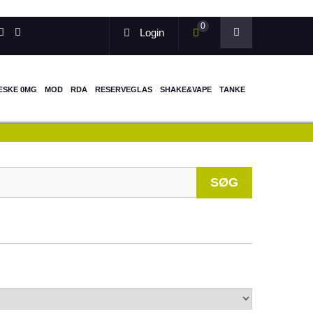
0
Login
ÆSKE 0MG
MOD
RDA
RESERVEGLAS
SHAKE&VAPE
TANKE
When autocomp
SØG