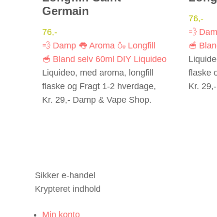
Germain
76
,-
76
,-
💨 Da
💨 Damp
👅 Aroma
🍶 Longfill
🥣 Blan
🥣 Bland selv
60ml
DIY
Liquideo
Liquide
Liquideo, med aroma, longfill
flaske 
flaske og Fragt 1-2 hverdage,
Kr. 29
Kr. 29,- Damp & Vape Shop.
Sikker e-handel
Krypteret indhold
Min konto