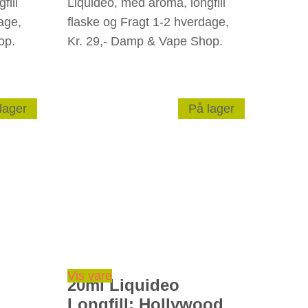
fill
Liquideo, med aroma, longfill
age,
flaske og Fragt 1-2 hverdage,
op.
Kr. 29,- Damp & Vape Shop.
lager
På lager
Vis vare
20ml Liquideo
l
Longfill: Hollywood