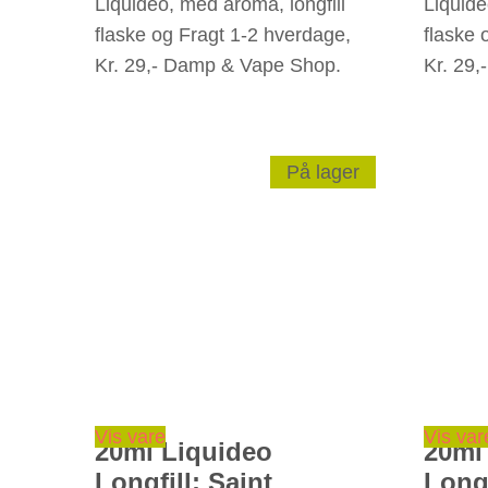
Liquideo, med aroma, longfill
Liquide
flaske og Fragt 1-2 hverdage,
flaske 
Kr. 29,- Damp & Vape Shop.
Kr. 29
På lager
Vis vare
Vis var
20ml Liquideo
20ml
Longfill: Saint
Longf