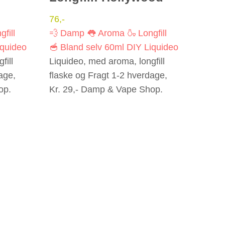
76
,-
gfill
💨 Damp
👅 Aroma
🍶 Longfill
iquideo
🥣 Bland selv
60ml
DIY
Liquideo
fill
Liquideo, med aroma, longfill
age,
flaske og Fragt 1-2 hverdage,
op.
Kr. 29,- Damp & Vape Shop.