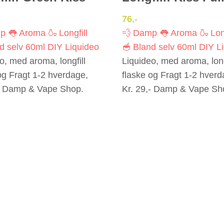
76
,-
mp
👅 Aroma
🍶 Longfill
💨 Damp
👅 Aroma
🍶 Lon
d selv
60ml
DIY
Liquideo
🥣 Bland selv
60ml
DIY
L
o, med aroma, longfill
Liquideo, med aroma, long
og Fragt 1-2 hverdage,
flaske og Fragt 1-2 hverd
,- Damp & Vape Shop.
Kr. 29,- Damp & Vape Sh