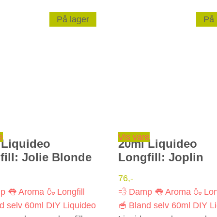
På lager
På 
e
Vis vare
 Liquideo
20ml Liquideo
ill: Jolie Blonde
Longfill: Joplin
76
,-
mp
👅 Aroma
🍶 Longfill
💨 Damp
👅 Aroma
🍶 Lon
d selv
60ml
DIY
Liquideo
🥣 Bland selv
60ml
DIY
L