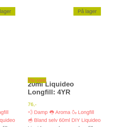
lager
På lager
Vis vare
20ml Liquideo
Longfill: 4YR
76
,-
gfill
💨 Damp
👅 Aroma
🍶 Longfill
iquideo
🥣 Bland selv
60ml
DIY
Liquideo