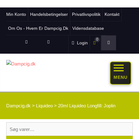
Min Konto
Handelsbetingelser
Privatlivspolitik
Kontakt
Om Os - Hvem Er Dampcig.dk
Vidensdatabase
0
Login
MENU
Dampcig.dk
>
Liquideo
>
20ml Liquideo Longfill: Joplin
Søg
efter: