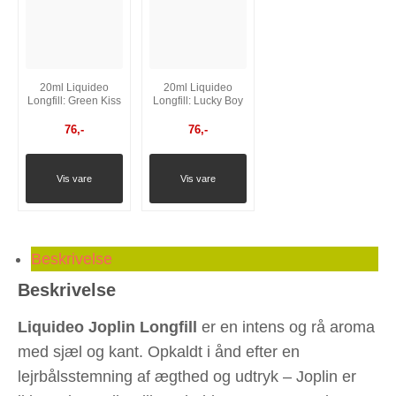
20ml Liquideo
20ml Liquideo
Longfill: Green Kiss
Longfill: Lucky Boy
76
,-
76
,-
Vis vare
Vis vare
Beskrivelse
Beskrivelse
Liquideo Joplin Longfill
er en intens og rå aroma
med sjæl og kant. Opkaldt i ånd efter en
lejrbålsstemning af ægthed og udtryk – Joplin er