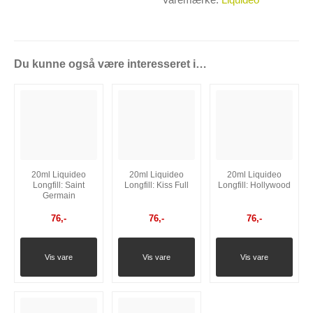
Du kunne også være interesseret i…
20ml Liquideo
20ml Liquideo
20ml Liquideo
Longfill: Saint
Longfill: Kiss Full
Longfill: Hollywood
Germain
76
,-
76
,-
76
,-
Vis vare
Vis vare
Vis vare