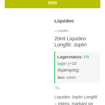
Whe
SØG
Liquideo
←
Liquideo
20ml Liquideo
Longfill: Joplin
Lagerstatus:
På
lager
(+10
tilgængelig)
SKU:
64093
76
,-
Liquideo Joplin Longfill
– Intens, markant og