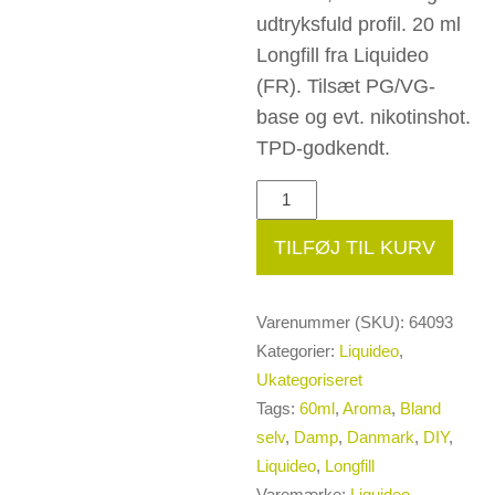
udtryksfuld profil. 20 ml
Longfill fra Liquideo
(FR). Tilsæt PG/VG-
base og evt. nikotinshot.
TPD-godkendt.
20ml
Liquideo
TILFØJ TIL KURV
Longfill:
Joplin
antal
Varenummer (SKU):
64093
Kategorier:
Liquideo
,
Ukategoriseret
Tags:
60ml
,
Aroma
,
Bland
selv
,
Damp
,
Danmark
,
DIY
,
Liquideo
,
Longfill
Varemærke:
Liquideo