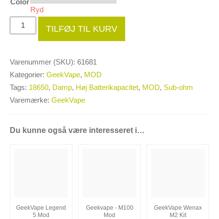
Color
Ryd
Geekvape
TILFØJ TIL KURV
-
Legend
2
Varenummer (SKU):
61681
mod
Kategorier:
GeekVape
,
MOD
antal
Tags:
18650
,
Damp
,
Høj Batterikapacitet
,
MOD
,
Sub-ohm
Varemærke:
GeekVape
Du kunne også være interesseret i…
GeekVape Legend
Geekvape - M100
GeekVape Wenax
5 Mod
Mod
M2 Kit