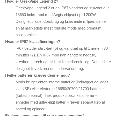
Hvad er GeekVape Legend 2?
GeekVape Legend 2 er en IP67 vandtæt og støvtæt dual
18650 boks-mod med Aegis chipset op til 200W.
Designet til udendørsbrug og krævende miljøer, den er
en af markedets mest robuste mods med premium
build-kvalitet.
Hvad er IP67-klassificeringen?
IP67 betyder støv-tæt (6) og vandtæt op til 1 meter i 30
minutter (7). En IP67 mod kan håndtere nedbør,
væskers stænk og midlertidig nedsænkning. Den er ikke
designet til vedvarende undervandsbrug.
Hvilke batterier kræver denne mod?
Mods bruger enten interne batterier (indbygget og lades
via USB) eller eksterne 18650/20700/21700-batterier
(købes separat). Tjek produktspecifikationerne –
enheder med udtageligt batteri kræver separat køb af
batteri og oplader.
Er denne mod egnet til sub-ohm dampning?