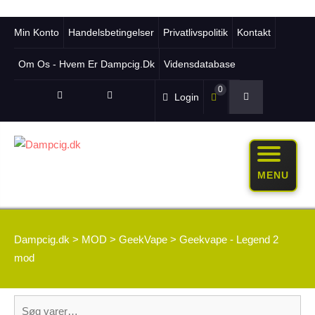
Min Konto
Handelsbetingelser
Privatlivspolitik
Kontakt
Om Os - Hvem Er Dampcig.dk
Vidensdatabase
0
Login
MENU
Dampcig.dk
>
MOD
>
GeekVape
>
Geekvape - Legend 2
mod
Søg