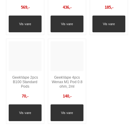
569
,-
436
,-
185
,-
Vis vare
Vis vare
Vis vare
GeekVape 2pcs
GeekVape 4pcs
B100 Standard
Wenax M1 Pod 0.8
Pods
ohm, 2ml
70
,-
140
,-
Vis vare
Vis vare